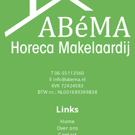
T 06-55113560
E
info@abema.nl
KVK 72424583
BTW nr.: NL001689399B38
Links
Home
Over ons
Contact