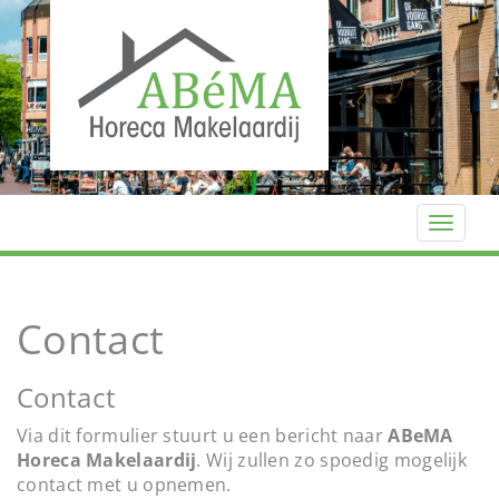
T
o
g
g
Contact
l
e
n
Contact
a
v
Via dit formulier stuurt u een bericht naar
ABeMA
i
Horeca Makelaardij
. Wij zullen zo spoedig mogelijk
g
contact met u opnemen.
a