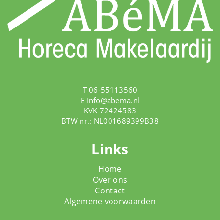
T 06-55113560
E
info@abema.nl
KVK 72424583
BTW nr.: NL001689399B38
Links
Home
Over ons
Contact
Algemene voorwaarden