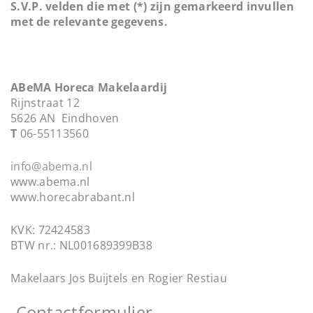
S.V.P. velden die met (*) zijn gemarkeerd invullen
t
met de relevante gegevens.
i
o
n
ABeMA Horeca Makelaardij
Rijnstraat 12
5626 AN Eindhoven
T
06-55113560
info@abema.nl
www.abema.nl
www.horecabrabant.nl
KVK: 72424583
BTW nr.: NL001689399B38
Makelaars Jos Buijtels en Rogier Restiau
Contactformulier