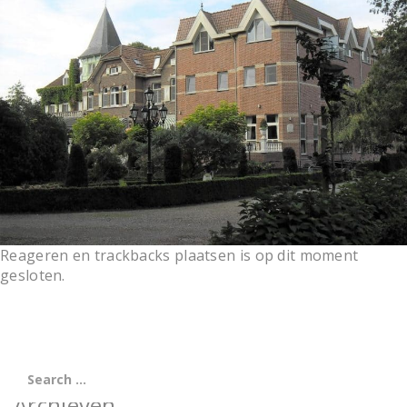
t
i
o
n
Reageren en trackbacks plaatsen is op dit moment
gesloten.
Archieven