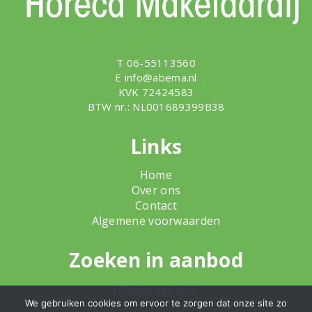
T 06-55113560
E
info@abema.nl
KVK 72424583
BTW nr.: NL001689399B38
Links
Home
Over ons
Contact
Algemene voorwaarden
Zoeken in aanbod
Totale aanbod
We gebruiken cookies om ervoor te zorgen dat onze site zo