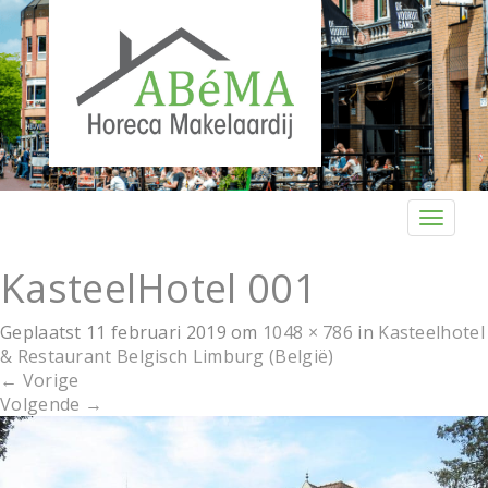
T
o
g
KasteelHotel 001
g
l
Geplaatst
11 februari 2019
om
1048 × 786
in
Kasteelhotel
e
& Restaurant Belgisch Limburg (België)
n
←
Vorige
a
Volgende
→
v
i
g
a