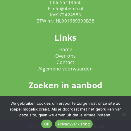
T 06-55113560
E
info@abema.nl
KVK 72424583
BTW nr.: NL001689399B38
Links
Home
Over ons
Contact
Algemene voorwaarden
Zoeken in aanbod
Totale aanbod
We gebruiken cookies om ervoor te zorgen dat onze site zo
soepel mogelijk draait. Als je doorgaat met het gebruiken van
deze site, gaan we ervan uit dat je ermee instemt.
Ok
Privacyverklaring
tech
dodo.nl
|
design
studioviv.nl