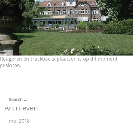
t
i
o
n
Reageren en trackbacks plaatsen is op dit moment
gesloten.
Archieven
mei 2018