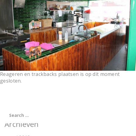
t
i
o
n
Reageren en trackbacks plaatsen is op dit moment
gesloten.
Archieven