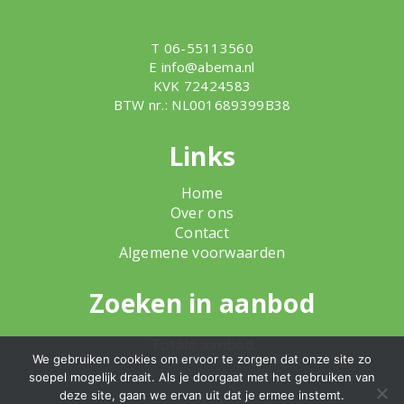
T 06-55113560
E
info@abema.nl
KVK 72424583
BTW nr.: NL001689399B38
Links
Home
Over ons
Contact
Algemene voorwaarden
Zoeken in aanbod
Totale aanbod
We gebruiken cookies om ervoor te zorgen dat onze site zo
soepel mogelijk draait. Als je doorgaat met het gebruiken van
deze site, gaan we ervan uit dat je ermee instemt.