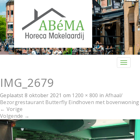
T
o
g
IMG_2679
g
l
Geplaatst
8 oktober 2021
om
1200 × 800
in
Afhaal/
e
Bezorgrestaurant Butterfly Eindhoven met bovenwoning
n
←
Vorige
a
Volgende
→
v
i
g
a