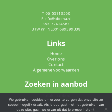
T 06-55113560
E
info@abema.nl
KVK 72424583
BTW nr.: NL001689399B38
Links
Home
Over ons
Contact
Algemene voorwaarden
Zoeken in aanbod
Totale aanbod
We gebruiken cookies om ervoor te zorgen dat onze site zo
soepel mogelijk draait. Als je doorgaat met het gebruiken van
deze site, gaan we ervan uit dat je ermee instemt.