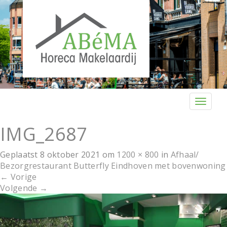
T
o
g
IMG_2687
g
l
Geplaatst
8 oktober 2021
om
1200 × 800
in
Afhaal/
e
Bezorgrestaurant Butterfly Eindhoven met bovenwoning
n
←
Vorige
a
Volgende
→
v
i
g
a