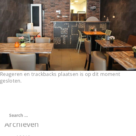
t
i
o
n
Reageren en trackbacks plaatsen is op dit moment
gesloten.
Archieven