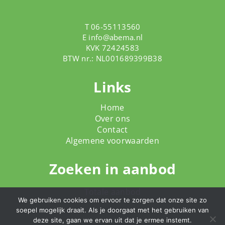
T 06-55113560
E
info@abema.nl
KVK 72424583
BTW nr.: NL001689399B38
Links
Home
Over ons
Contact
Algemene voorwaarden
Zoeken in aanbod
Totale aanbod
We gebruiken cookies om ervoor te zorgen dat onze site zo
soepel mogelijk draait. Als je doorgaat met het gebruiken van
deze site, gaan we ervan uit dat je ermee instemt.