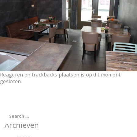
t
i
o
n
Reageren en trackbacks plaatsen is op dit moment
gesloten.
Archieven