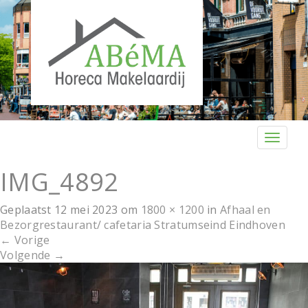
T
o
g
IMG_4892
g
l
Geplaatst
12 mei 2023
om
1800 × 1200
in
Afhaal en
e
Bezorgrestaurant/ cafetaria Stratumseind Eindhoven
n
←
Vorige
a
Volgende
→
v
i
g
a