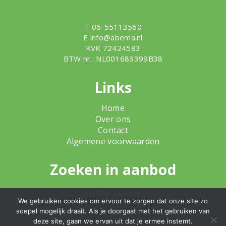
T 06-55113560
E
info@abema.nl
KVK 72424583
BTW nr.: NL001689399B38
Links
Home
Over ons
Contact
Algemene voorwaarden
Zoeken in aanbod
Totale aanbod
We gebruiken cookies om ervoor te zorgen dat onze site zo
soepel mogelijk draait. Als je doorgaat met het gebruiken van
deze site, gaan we ervan uit dat je ermee instemt.