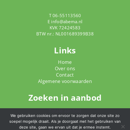
T 06-55113560
E
info@abema.nl
KVK 72424583
BTW nr.: NL001689399B38
Links
Home
Over ons
Contact
Algemene voorwaarden
Zoeken in aanbod
Totale aanbod
We gebruiken cookies om ervoor te zorgen dat onze site zo
soepel mogelijk draait. Als je doorgaat met het gebruiken van
deze site, gaan we ervan uit dat je ermee instemt.