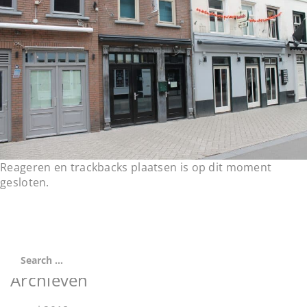
t
i
o
n
Reageren en trackbacks plaatsen is op dit moment
gesloten.
Archieven