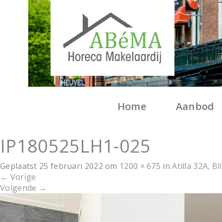
Home
Aanbod
IP180525LH1-025
Geplaatst
25 februari 2022
om
1200 × 675
in
Atilla 32A, B
←
Vorige
Volgende
→