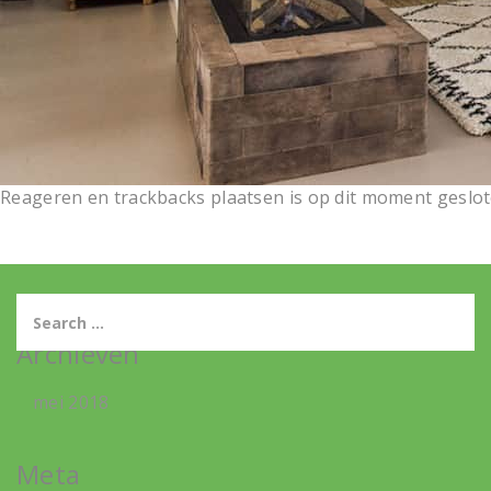
Reageren en trackbacks plaatsen is op dit moment geslot
Archieven
mei 2018
Meta