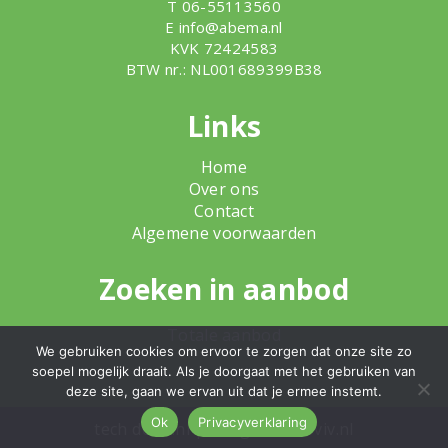
T 06-55113560
E
info@abema.nl
KVK 72424583
BTW nr.: NL001689399B38
Links
Home
Over ons
Contact
Algemene voorwaarden
Zoeken in aanbod
Totale aanbod
We gebruiken cookies om ervoor te zorgen dat onze site zo
soepel mogelijk draait. Als je doorgaat met het gebruiken van
deze site, gaan we ervan uit dat je ermee instemt.
Ok
Privacyverklaring
tech
dodo.nl
|
design
studioviv.nl