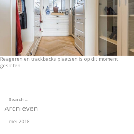
t
i
o
n
Reageren en trackbacks plaatsen is op dit moment
gesloten.
Archieven
mei 2018