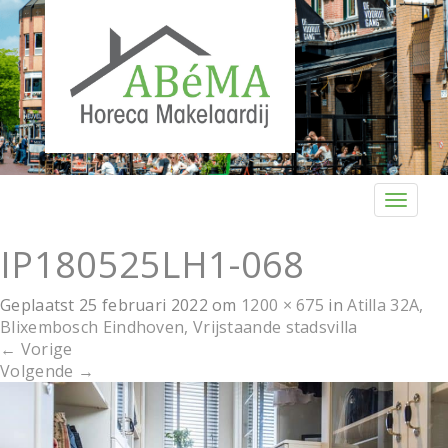
T
o
g
IP180525LH1-068
g
l
Geplaatst
25 februari 2022
om
1200 × 675
in
Atilla 32A,
e
Blixembosch Eindhoven, Vrijstaande stadsvilla
n
←
Vorige
a
Volgende
→
v
i
g
a