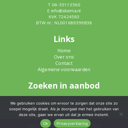
T 06-55113560
E
info@abema.nl
KVK 72424583
BTW nr.: NL001689399B38
Links
Home
Over ons
Contact
Algemene voorwaarden
Zoeken in aanbod
Totale aanbod
We gebruiken cookies om ervoor te zorgen dat onze site zo
soepel mogelijk draait. Als je doorgaat met het gebruiken van
deze site, gaan we ervan uit dat je ermee instemt.
Ok
Privacyverklaring
tech
dodo.nl
|
design
studioviv.nl