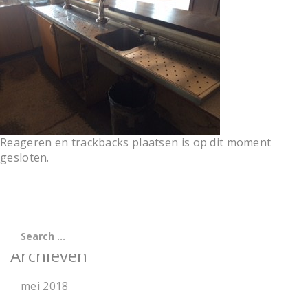
t
i
o
n
Reageren en trackbacks plaatsen is op dit moment
gesloten.
Archieven
mei 2018