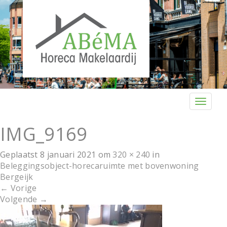
T
o
g
IMG_9169
g
l
Geplaatst
8 januari 2021
om
320 × 240
in
e
Beleggingsobject-horecaruimte met bovenwoning
n
Bergeijk
a
←
Vorige
v
Volgende
→
i
g
a