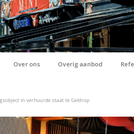
Over ons
Overig aanbod
Refe
gsobject in verhuurde staat te Geldrop