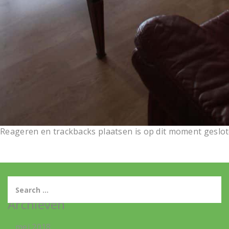
Reageren en trackbacks plaatsen is op dit moment geslot
Archieven
mei 2018