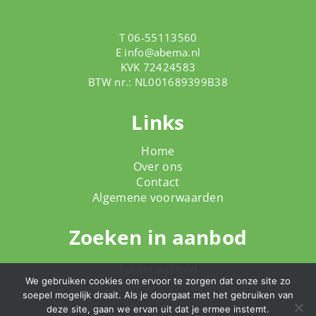
T 06-55113560
E
info@abema.nl
KVK 72424583
BTW nr.: NL001689399B38
Links
Home
Over ons
Contact
Algemene voorwaarden
Zoeken in aanbod
Totale aanbod
We gebruiken cookies om ervoor te zorgen dat onze site zo
soepel mogelijk draait. Als je doorgaat met het gebruiken van
deze site, gaan we ervan uit dat je ermee instemt.