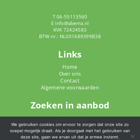
T 06-55113560
E
info@abema.nl
KVK 72424583
BTW nr.: NL001689399B38
Links
Home
Over ons
Contact
Algemene voorwaarden
Zoeken in aanbod
Totale aanbod
We gebruiken cookies om ervoor te zorgen dat onze site zo
soepel mogelijk draait. Als je doorgaat met het gebruiken van
deze site, gaan we ervan uit dat je ermee instemt.