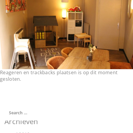
t
i
o
n
Reageren en trackbacks plaatsen is op dit moment
gesloten.
Archieven