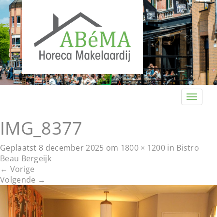
T
o
g
IMG_8377
g
l
Geplaatst
8 december 2025
om
1800 × 1200
in
Bistro
e
Beau Bergeijk
n
←
Vorige
a
Volgende
→
v
i
g
a