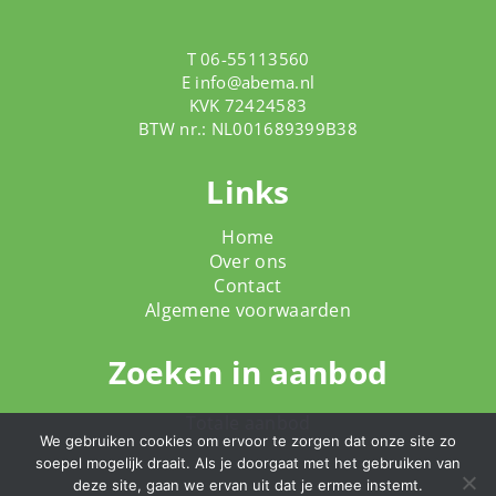
T 06-55113560
E
info@abema.nl
KVK 72424583
BTW nr.: NL001689399B38
Links
Home
Over ons
Contact
Algemene voorwaarden
Zoeken in aanbod
Totale aanbod
We gebruiken cookies om ervoor te zorgen dat onze site zo
soepel mogelijk draait. Als je doorgaat met het gebruiken van
deze site, gaan we ervan uit dat je ermee instemt.