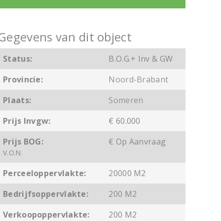
Gegevens van dit object
Status:
B.O.G.+ Inv & GW
Provincie:
Noord-Brabant
Plaats:
Someren
Prijs Invgw:
€ 60.000
Prijs BOG:
€ Op Aanvraag
V.O.N.
Perceeloppervlakte:
20000 M2
Bedrijfsoppervlakte:
200 M2
Verkoopoppervlakte:
200 M2