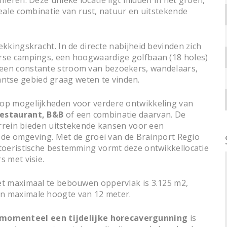
meren. Deze unieke locatie ligt midden in het groen,
eale combinatie van rust, natuur en uitstekende
kkingskracht. In de directe nabijheid bevinden zich
rse campings, een hoogwaardige golfbaan (18 holes)
een constante stroom van bezoekers, wandelaars,
abantse gebied graag weten te vinden.
op mogelijkheden voor verdere ontwikkeling van
restaurant, B&B
of een combinatie daarvan. De
errein bieden uitstekende kansen voor een
j de omgeving. Met de groei van de Brainport Regio
toeristische bestemming vormt deze ontwikkellocatie
 met visie.
et maximaal te bebouwen oppervlak is 3.125 m2,
n maximale hoogte van 12 meter.
momenteel een tijdelijke horecavergunning
is