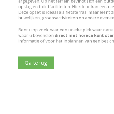
afgegeven. Op het terrein bevindt zich een outd
opslag en toiletfaciliteiten. Hierdoor kan een n
Deze opzet is ideaal als fietsterras, maar leent
huwelijken, groepsactiviteiten en andere evenem
Bent u op zoek naar een unieke plek waar nat
waar u bovendien
direct met horeca kunt sta
informatie of voor het inplannen van een bezicht
Ga terug