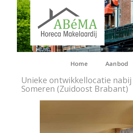
Home
Aanbod
Unieke ontwikkellocatie nabij
Someren (Zuidoost Brabant)
P
r
e
v