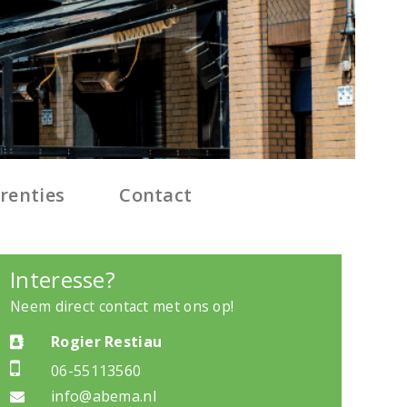
renties
Contact
Interesse?
Neem direct contact met ons op!
Rogier Restiau
06-55113560
info@abema.nl