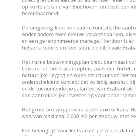
direct grenzend aan de Strabrechtse Heide in So
op korte afstand van Eindhoven, en biedt een id
bereikbaarheid.
De omgeving kent een sterke toeristische aantre
onder andere twee nieuwe vakantieparken, dive
en een gerenommeerde manege. Hierdoor is er 
fietsers, ruiters en toeristen, die dit fraaie Br
Het ruime bestemmingsplan biedt daarnaast vol
Leisure- en horecaconcepten, zoals een
hotel, 
natuurlijke ligging en open structuur van het t
onderscheidend concept dat volledig aansluit bi
en de toenemende populariteit van Brabant als 
een aantrekkelijke investering voor ondernemers
Het grote bouwoppervlak is een unieke kans. H
waarvan maximaal 2.000 m2 per gebouw, met ee
Een belangrijk voordeel van dit perceel is dat er