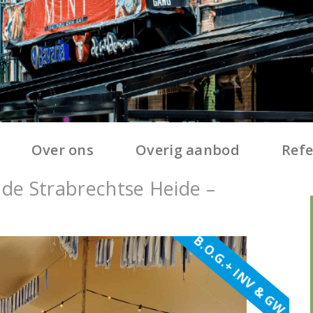
Over ons
Overig aanbod
Refe
 de Strabrechtse Heide –
B.O.G.+ INV & GW
N
e
x
t