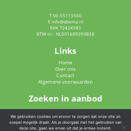
T 06-55113560
E
info@abema.nl
KVK 72424583
BTW nr.: NL001689399B38
Links
Home
Over ons
Contact
Algemene voorwaarden
Zoeken in aanbod
Totale aanbod
We gebruiken cookies om ervoor te zorgen dat onze site zo
soepel mogelijk draait. Als je doorgaat met het gebruiken van
deze site, gaan we ervan uit dat je ermee instemt.