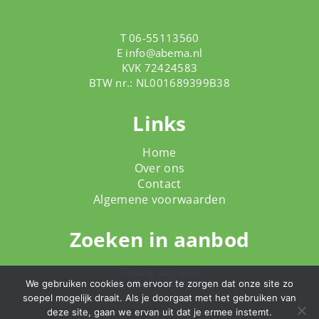
T 06-55113560
E
info@abema.nl
KVK 72424583
BTW nr.: NL001689399B38
Links
Home
Over ons
Contact
Algemene voorwaarden
Zoeken in aanbod
Totale aanbod
We gebruiken cookies om ervoor te zorgen dat onze site zo
soepel mogelijk draait. Als je doorgaat met het gebruiken van
deze site, gaan we ervan uit dat je ermee instemt.