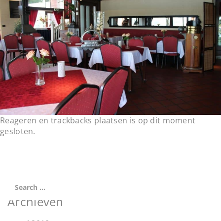
t
i
o
n
Reageren en trackbacks plaatsen is op dit moment
gesloten.
Archieven