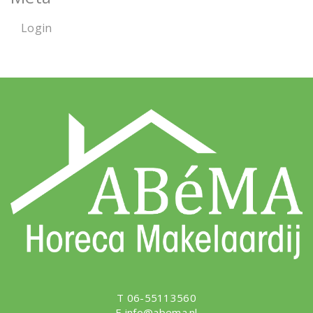
Login
T 06-55113560
E
info@abema.nl