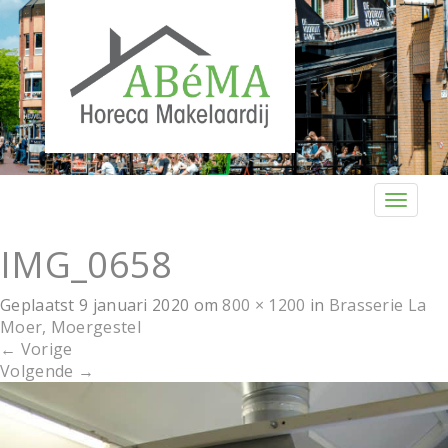
T
o
g
IMG_0658
g
l
Geplaatst
9 januari 2020
om
800 × 1200
in
Brasserie La
e
Moer, Moergestel
n
←
Vorige
a
Volgende
→
v
i
g
a