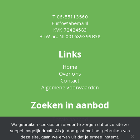
T 06-55113560
E
info@abema.nl
KVK 72424583
BTW nr.: NL001689399B38
Links
Home
Over ons
Contact
Algemene voorwaarden
Zoeken in aanbod
Totale aanbod
We gebruiken cookies om ervoor te zorgen dat onze site zo
soepel mogelijk draait. Als je doorgaat met het gebruiken van
deze site, gaan we ervan uit dat je ermee instemt.