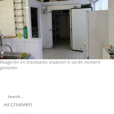
t
i
o
n
Reageren en trackbacks plaatsen is op dit moment
gesloten.
Archieven