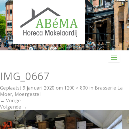
T
o
g
IMG_0667
g
l
Geplaatst
9 januari 2020
om
1200 × 800
in
Brasserie La
e
Moer, Moergestel
n
←
Vorige
a
Volgende
→
v
i
g
a