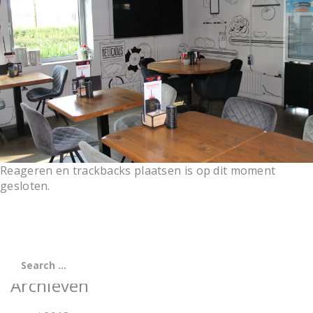
t
i
o
n
Reageren en trackbacks plaatsen is op dit moment
gesloten.
Archieven