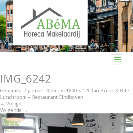
T
o
g
IMG_6242
g
l
Geplaatst
7 januari 2026
om
1800 × 1200
in
Break & Bite
e
Lunchroom – Restaurant Eindhoven
n
←
Vorige
a
Volgende
→
v
i
g
a