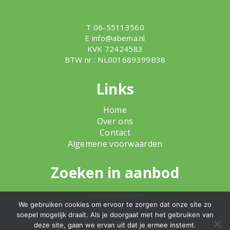
T 06-55113560
E
info@abema.nl
KVK 72424583
BTW nr.: NL001689399B38
Links
Home
Over ons
Contact
Algemene voorwaarden
Zoeken in aanbod
Totale aanbod
We gebruiken cookies om ervoor te zorgen dat onze site zo
soepel mogelijk draait. Als je doorgaat met het gebruiken van
deze site, gaan we ervan uit dat je ermee instemt.