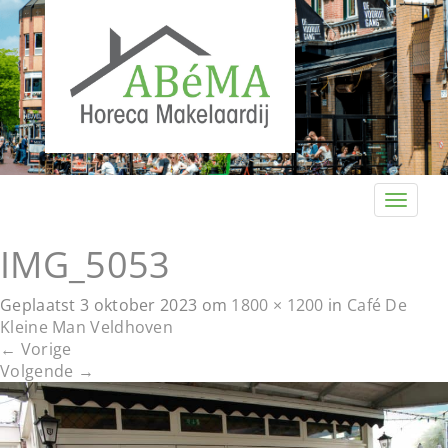
T
o
g
IMG_5053
g
l
Geplaatst
3 oktober 2023
om
1800 × 1200
in
Café De
e
Kleine Man Veldhoven
n
←
Vorige
a
Volgende
→
v
i
g
a