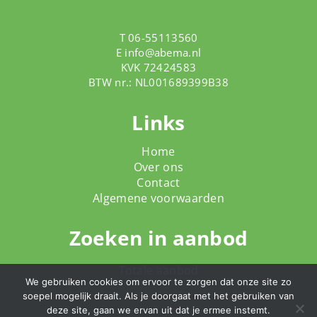
T 06-55113560
E
info@abema.nl
KVK 72424583
BTW nr.: NL001689399B38
Links
Home
Over ons
Contact
Algemene voorwaarden
Zoeken in aanbod
Totale aanbod
We gebruiken cookies om ervoor te zorgen dat onze site zo
soepel mogelijk draait. Als je doorgaat met het gebruiken van
deze site, gaan we ervan uit dat je ermee instemt.