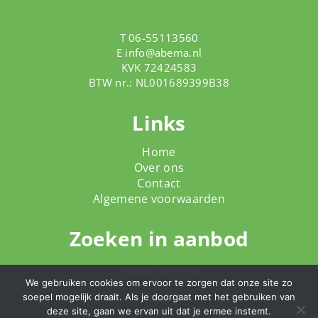
T 06-55113560
E
info@abema.nl
KVK 72424583
BTW nr.: NL001689399B38
Links
Home
Over ons
Contact
Algemene voorwaarden
Zoeken in aanbod
Totale aanbod
We gebruiken cookies om ervoor te zorgen dat onze site zo
soepel mogelijk draait. Als je doorgaat met het gebruiken van
deze site, gaan we ervan uit dat je ermee instemt.