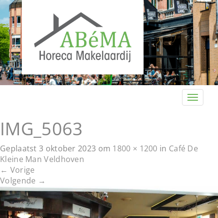
T
o
g
IMG_5063
g
l
Geplaatst
3 oktober 2023
om
1800 × 1200
in
Café De
e
Kleine Man Veldhoven
n
←
Vorige
a
Volgende
→
v
i
g
a