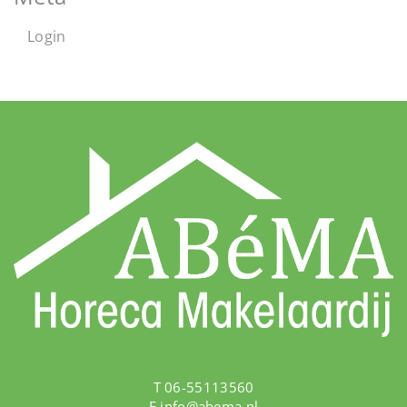
Login
T 06-55113560
E
info@abema.nl