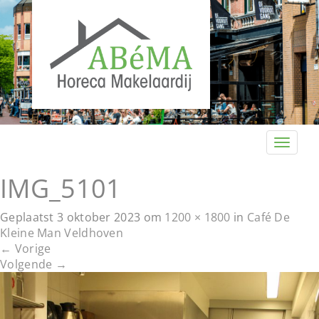
T
o
g
IMG_5101
g
l
Geplaatst
3 oktober 2023
om
1200 × 1800
in
Café De
e
Kleine Man Veldhoven
n
←
Vorige
a
Volgende
→
v
i
g
a