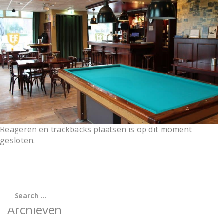
t
i
o
n
Reageren en trackbacks plaatsen is op dit moment
gesloten.
Archieven