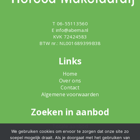
T 06-55113560
E
info@abema.nl
KVK 72424583
BTW nr.: NL001689399B38
Links
Home
Over ons
Contact
Algemene voorwaarden
Zoeken in aanbod
Totale aanbod
We gebruiken cookies om ervoor te zorgen dat onze site zo
soepel mogelijk draait. Als je doorgaat met het gebruiken van