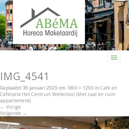
T
o
g
IMG_4541
g
l
Geplaatst
30 januari 2023
om
1800 × 1200
in
Café en
e
Cafetaria Het Centrum Wellerlooi (Met zaal en ruim
n
appartement)
a
←
Vorige
v
Volgende
→
i
g
a