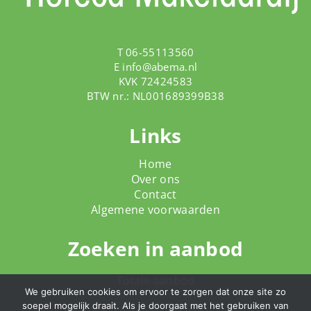
T 06-55113560
E
info@abema.nl
KVK 72424583
BTW nr.: NL001689399B38
Links
Home
Over ons
Contact
Algemene voorwaarden
Zoeken in aanbod
Totale aanbod
We gebruiken cookies om ervoor te zorgen dat onze site zo
soepel mogelijk draait. Als je doorgaat met het gebruiken van