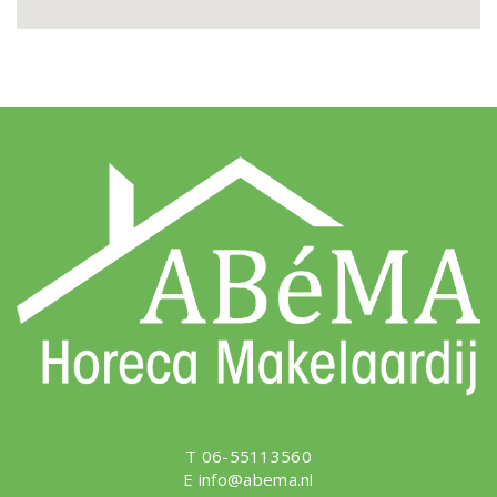
t
e
n
.
T 06-55113560
E
info@abema.nl