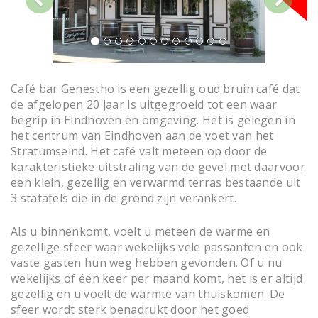
i
t
o
i
o
u
n
s
Café bar Genestho is een gezellig oud bruin café dat
de afgelopen 20 jaar is uitgegroeid tot een waar
begrip in Eindhoven en omgeving. Het is gelegen in
het centrum van Eindhoven aan de voet van het
Stratumseind. Het café valt meteen op door de
karakteristieke uitstraling van de gevel met daarvoor
een klein, gezellig en verwarmd terras bestaande uit
3 statafels die in de grond zijn verankert.
Als u binnenkomt, voelt u meteen de warme en
gezellige sfeer waar wekelijks vele passanten en ook
vaste gasten hun weg hebben gevonden. Of u nu
wekelijks of één keer per maand komt, het is er altijd
gezellig en u voelt de warmte van thuiskomen. De
sfeer wordt sterk benadrukt door het goed