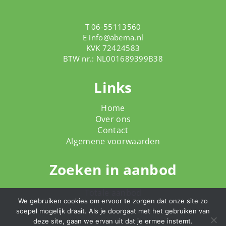
T 06-55113560
E
info@abema.nl
KVK 72424583
BTW nr.: NL001689399B38
Links
Home
Over ons
Contact
Algemene voorwaarden
Zoeken in aanbod
Totale aanbod
We gebruiken cookies om ervoor te zorgen dat onze site zo
soepel mogelijk draait. Als je doorgaat met het gebruiken van
deze site, gaan we ervan uit dat je ermee instemt.