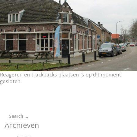
t
i
o
n
Reageren en trackbacks plaatsen is op dit moment
gesloten.
Archieven