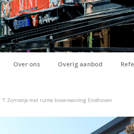
Over ons
Overig aanbod
Refe
a ‘T Zonnetje met ruime bovenwoning Eindhoven