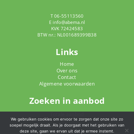
T 06-55113560
E
info@abema.nl
KVK 72424583
BTW nr.: NL001689399B38
Links
Home
Over ons
Contact
Algemene voorwaarden
Zoeken in aanbod
Totale aanbod
We gebruiken cookies om ervoor te zorgen dat onze site zo
soepel mogelijk draait. Als je doorgaat met het gebruiken van
deze site, gaan we ervan uit dat je ermee instemt.