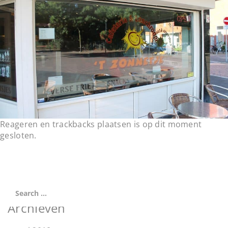
t
i
o
n
Reageren en trackbacks plaatsen is op dit moment
gesloten.
Archieven