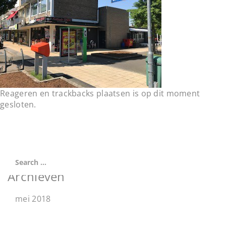
t
i
o
n
Reageren en trackbacks plaatsen is op dit moment
gesloten.
Archieven
mei 2018