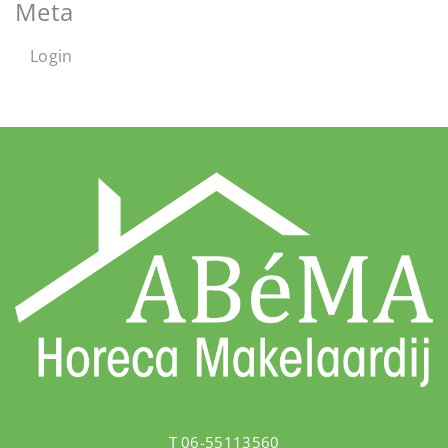
Meta
Login
T 06-55113560