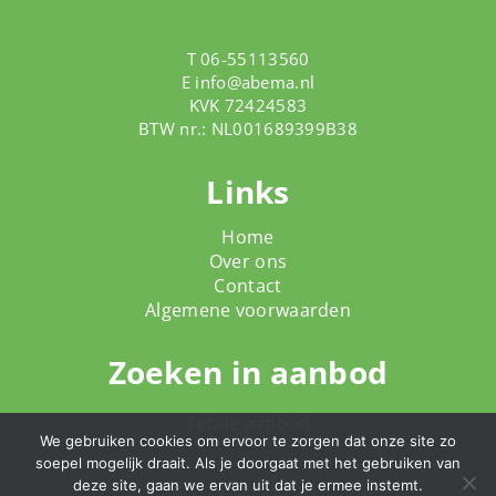
T 06-55113560
E
info@abema.nl
KVK 72424583
BTW nr.: NL001689399B38
Links
Home
Over ons
Contact
Algemene voorwaarden
Zoeken in aanbod
Totale aanbod
We gebruiken cookies om ervoor te zorgen dat onze site zo
soepel mogelijk draait. Als je doorgaat met het gebruiken van
deze site, gaan we ervan uit dat je ermee instemt.