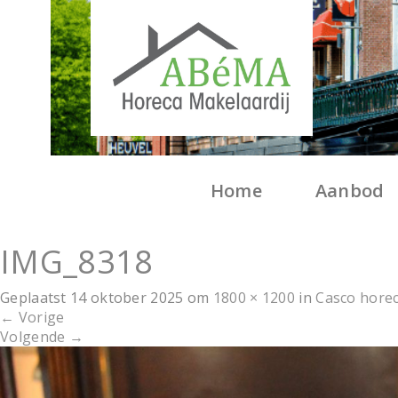
Home
Aanbod
IMG_8318
Geplaatst
14 oktober 2025
om
1800 × 1200
in
Casco horec
←
Vorige
Volgende
→