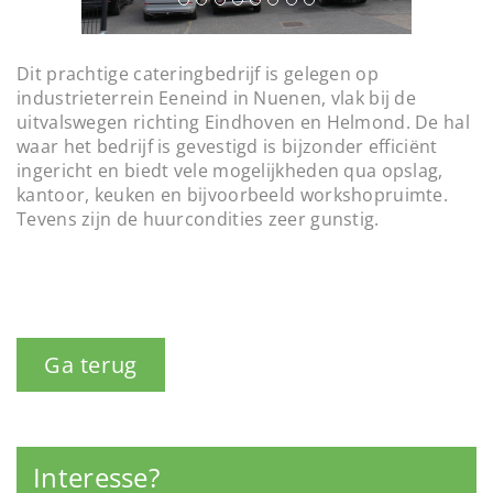
u
t
s
i
o
Dit prachtige cateringbedrijf is gelegen op
n
industrieterrein Eeneind in Nuenen, vlak bij de
uitvalswegen richting Eindhoven en Helmond. De hal
waar het bedrijf is gevestigd is bijzonder efficiënt
ingericht en biedt vele mogelijkheden qua opslag,
kantoor, keuken en bijvoorbeeld workshopruimte.
Tevens zijn de huurcondities zeer gunstig.
Ga terug
Interesse?