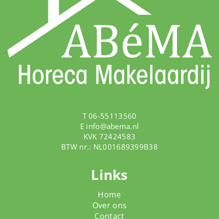
T 06-55113560
E
info@abema.nl
KVK 72424583
BTW nr.: NL001689399B38
Links
Home
Over ons
Contact