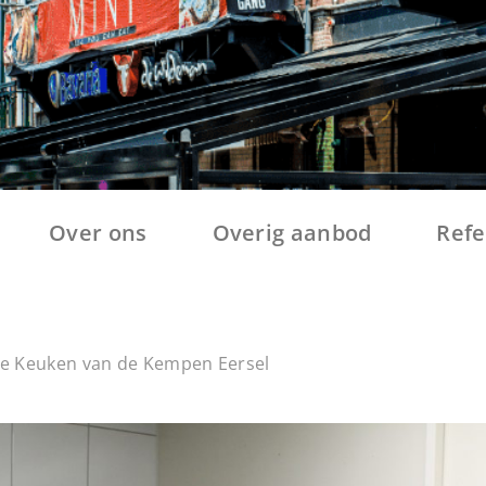
Over ons
Overig aanbod
Refe
De Keuken van de Kempen Eersel