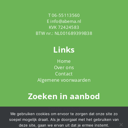
T 06-55113560
E
info@abema.nl
KVK 72424583
BTW nr.: NL001689399B38
Links
Home
Over ons
Contact
Algemene voorwaarden
Zoeken in aanbod
Totale aanbod
We gebruiken cookies om ervoor te zorgen dat onze site zo
soepel mogelijk draait. Als je doorgaat met het gebruiken van
deze site, gaan we ervan uit dat je ermee instemt.