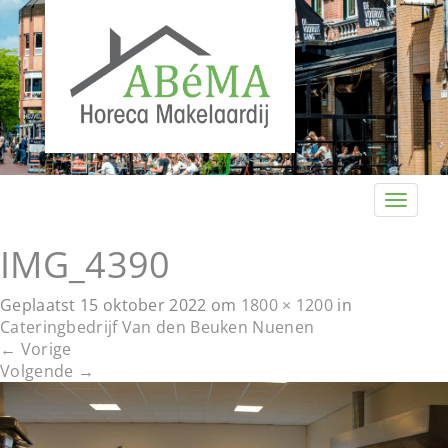
T
o
g
IMG_4390
g
l
Geplaatst
15 oktober 2022
om
1800 × 1200
in
e
Cateringbedrijf Van den Beuken Nuenen
n
←
Vorige
a
Volgende
→
v
i
g
a