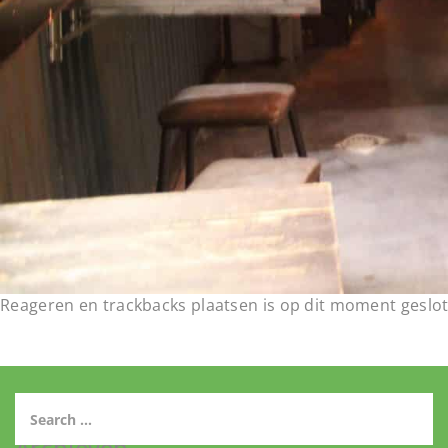
Reageren en trackbacks plaatsen is op dit moment geslot
Archieven