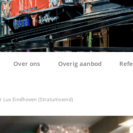
Over ons
Overig aanbod
Refe
 Lux Eindhoven (Stratumseind)