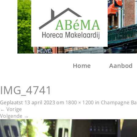
Home
Aanbod
IMG_4741
Geplaatst
13 april 2023
om
1800 × 1200
in
Champagne Bar
←
Vorige
Volgende
→