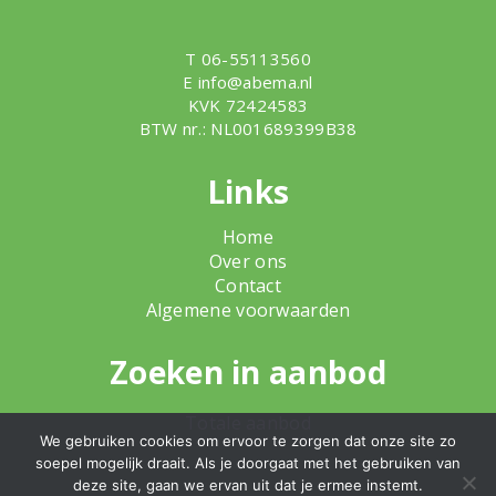
T 06-55113560
E
info@abema.nl
KVK 72424583
BTW nr.: NL001689399B38
Links
Home
Over ons
Contact
Algemene voorwaarden
Zoeken in aanbod
Totale aanbod
We gebruiken cookies om ervoor te zorgen dat onze site zo
soepel mogelijk draait. Als je doorgaat met het gebruiken van
deze site, gaan we ervan uit dat je ermee instemt.