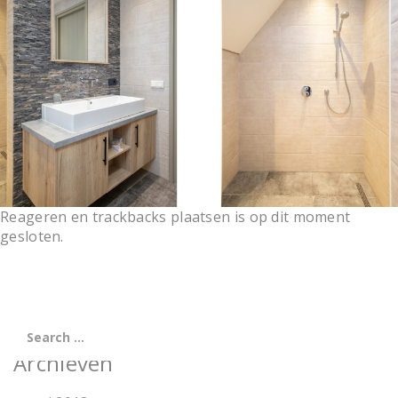
t
i
o
n
Reageren en trackbacks plaatsen is op dit moment
gesloten.
Archieven