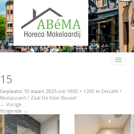
T
o
g
15
g
l
Geplaatst
10 maart 2025
om
1800 × 1200
in
Eetcafé /
e
Restaurant / Zaal De Klok Reusel
n
←
Vorige
a
Volgende
→
v
i
g
a