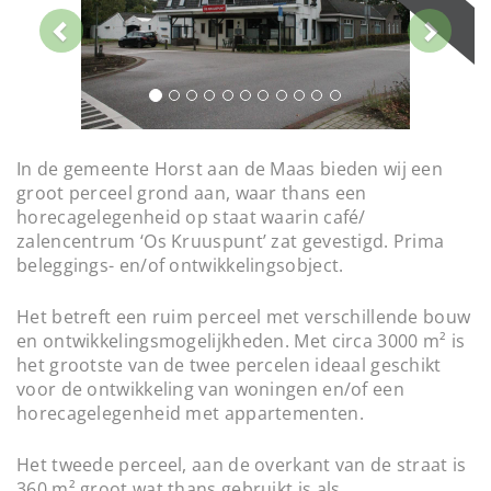
v
t
t
i
i
o
o
n
u
s
In de gemeente Horst aan de Maas bieden wij een
groot perceel grond aan, waar thans een
horecagelegenheid op staat waarin café/
zalencentrum ‘Os Kruuspunt’ zat gevestigd. Prima
beleggings- en/of ontwikkelingsobject.
Het betreft een ruim perceel met verschillende bouw
en ontwikkelingsmogelijkheden. Met circa 3000 m² is
het grootste van de twee percelen ideaal geschikt
voor de ontwikkeling van woningen en/of een
horecagelegenheid met appartementen.
Het tweede perceel, aan de overkant van de straat is
360 m² groot wat thans gebruikt is als