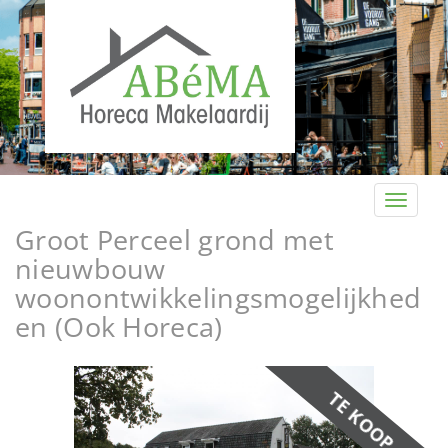
T
o
Groot Perceel grond met
g
nieuwbouw
g
woonontwikkelingsmogelijkhed
l
e
en (Ook Horeca)
n
a
P
N
v
TE KOOP
i
r
e
g
e
x
a