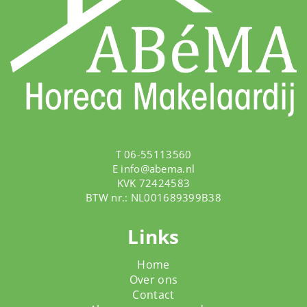
T 06-55113560
E
info@abema.nl
KVK 72424583
BTW nr.: NL001689399B38
Links
Home
Over ons
Contact