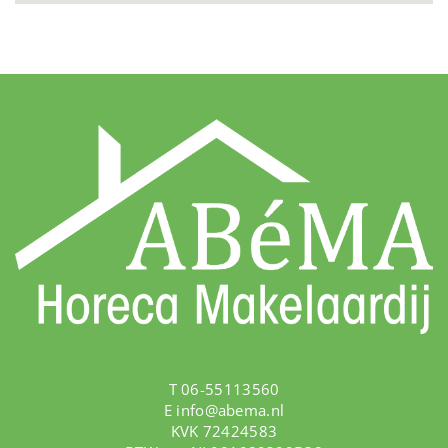
T 06-55113560
E
info@abema.nl
KVK 72424583