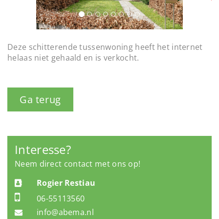
o
t
u
i
o
s
n
Deze schitterende tussenwoning heeft het internet
helaas niet gehaald en is verkocht.
Ga terug
Interesse?
Neem direct contact met ons op!
Rogier Restiau
06-55113560
info@abema.nl