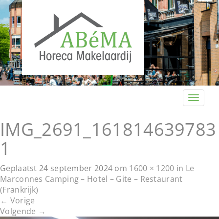
T
o
g
IMG_2691_161814639783
g
1
l
e
n
Geplaatst
24 september 2024
om
1600 × 1200
in
Le
a
Marconnes Camping – Hotel – Gite – Restaurant
v
(Frankrijk)
i
←
Vorige
g
Volgende
→
a