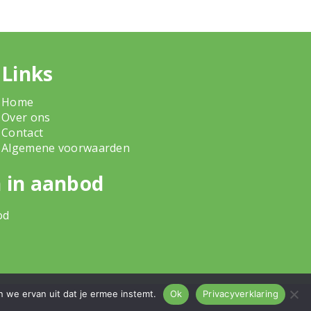
Links
Home
Over ons
Contact
Algemene voorwaarden
 in aanbod
od
n we ervan uit dat je ermee instemt.
Ok
Privacyverklaring