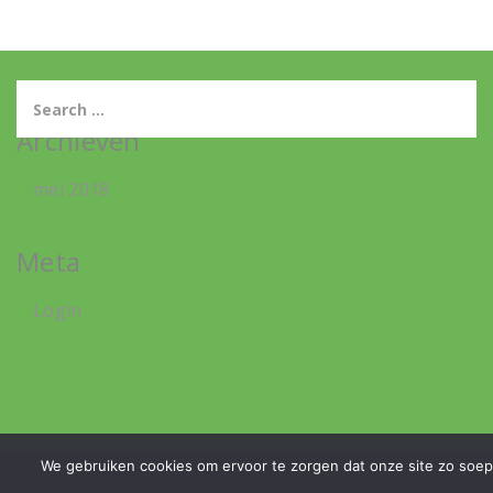
Archieven
mei 2018
Meta
Login
We gebruiken cookies om ervoor te zorgen dat onze site zo soepel