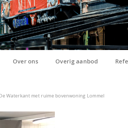
Over ons
Overig aanbod
Refe
 De Waterkant met ruime bovenwoning Lommel