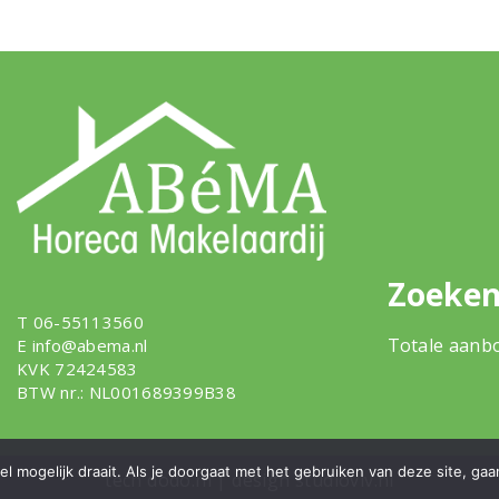
Zoeken
T 06-55113560
Totale aanb
E
info@abema.nl
KVK 72424583
BTW nr.: NL001689399B38
 mogelijk draait. Als je doorgaat met het gebruiken van deze site, gaa
tech
dodo.nl
|
design
studioviv.nl