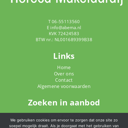
T 06-55113560
E
info@abema.nl
KVK 72424583
BTW nr.: NL001689399B38
Links
Home
Over ons
Contact
Algemene voorwaarden
Zoeken in aanbod
Totale aanbod
We gebruiken cookies om ervoor te zorgen dat onze site zo
soepel mogelijk draait. Als je doorgaat met het gebruiken van