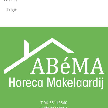
Login
T 06-55113560
E
info@abema.nl