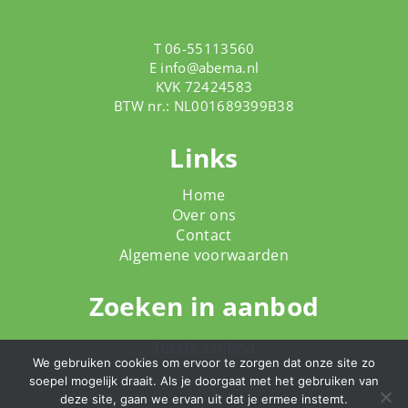
T 06-55113560
E
info@abema.nl
KVK 72424583
BTW nr.: NL001689399B38
Links
Home
Over ons
Contact
Algemene voorwaarden
Zoeken in aanbod
Totale aanbod
We gebruiken cookies om ervoor te zorgen dat onze site zo
soepel mogelijk draait. Als je doorgaat met het gebruiken van
deze site, gaan we ervan uit dat je ermee instemt.