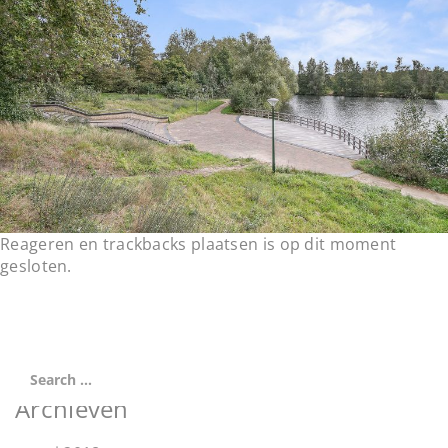
t
i
o
n
Reageren en trackbacks plaatsen is op dit moment
gesloten.
Archieven