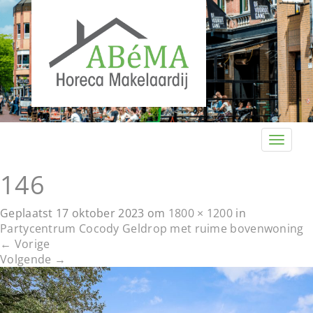
T
o
g
146
g
l
Geplaatst
17 oktober 2023
om
1800 × 1200
in
e
Partycentrum Cocody Geldrop met ruime bovenwoning
n
←
Vorige
a
Volgende
→
v
i
g
a