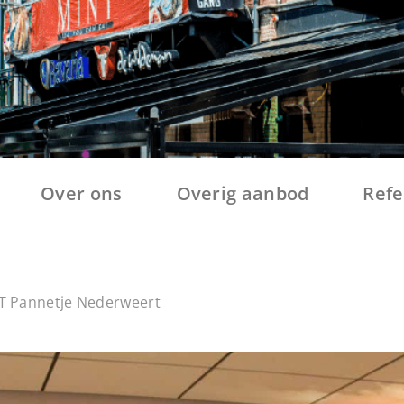
Over ons
Overig aanbod
Refe
‘T Pannetje Nederweert