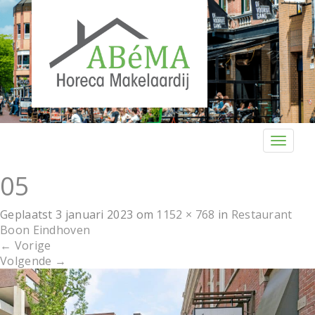
T
o
g
05
g
l
Geplaatst
3 januari 2023
om
1152 × 768
in
Restaurant
e
Boon Eindhoven
n
←
Vorige
a
Volgende
→
v
i
g
a