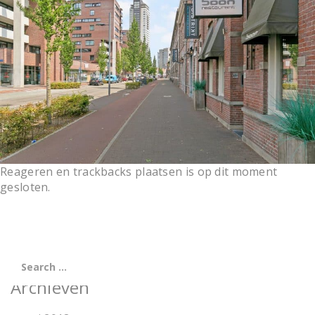
t
i
o
n
Reageren en trackbacks plaatsen is op dit moment
gesloten.
Archieven