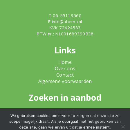
T 06-55113560
E
info@abema.nl
KVK 72424583
BTW nr.: NL001689399B38
Links
Home
Over ons
Contact
Algemene voorwaarden
Zoeken in aanbod
Totale aanbod
We gebruiken cookies om ervoor te zorgen dat onze site zo
soepel mogelijk draait. Als je doorgaat met het gebruiken van
deze site, gaan we ervan uit dat je ermee instemt.