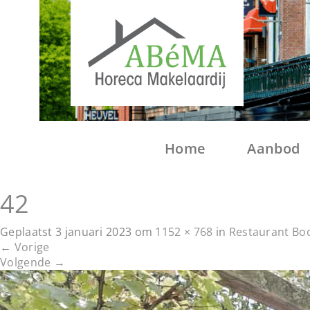
Home
Aanbod
42
Geplaatst
3 januari 2023
om
1152 × 768
in
Restaurant Bo
←
Vorige
Volgende
→